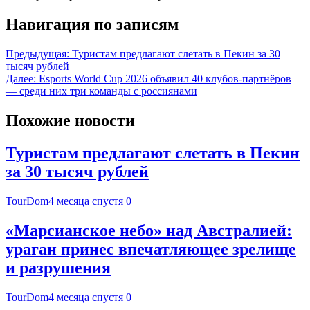
Навигация по записям
Предыдущая:
Туристам предлагают слетать в Пекин за 30
тысяч рублей
Далее:
Esports World Cup 2026 объявил 40 клубов-партнёров
— среди них три команды с россиянами
Похожие новости
Туристам предлагают слетать в Пекин
за 30 тысяч рублей
TourDom
4 месяца спустя
0
«Марсианское небо» над Австралией:
ураган принес впечатляющее зрелище
и разрушения
TourDom
4 месяца спустя
0