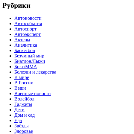
Рубрики
Автоновости
Автособытия
Автоспорт
Автоэксперт
Актеры
Аналитика
Баскетбол
Безумный мир
Биатлон/Лыжи
Бокс/MMA
Болезни и лекарства
В мире
В России
Вещи
Военные новости
Волейбол
Гаджеты
Дети
Дом и сад
Еда
Звёзды
Здоровье