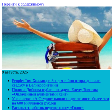
Перейти к содержимому
9 августа, 2026
People: Том Холланд и Зендея тайно отпраздновали
свадьбу в Великобритании
Полина Диброва публично задела Елену Товстик:
«Оплаченный алиментами хейт»
У солистки «А’Студио» нашли недвижимость более чем
на 600 миллионов рублей
Раскрыт заработок ведущего шоу «Голос»