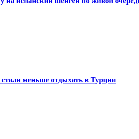
у на испанский шенген по живой очеред
е стали меньше отдыхать в Турции