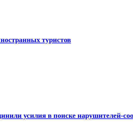
иностранных туристов
динили усилия в поиске нарушителей-со