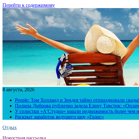
Перейти к содержимому
8 августа, 2026
People: Том Холланд и Зендея тайно отпраздновали свад
Полина Диброва публично задела Елену Товстик: «Опла
У солистки «А’Студио» нашли недвижимость более чем н
Раскрыт заработок ведущего шоу «Голос»
Отдых
Новостная рассылка