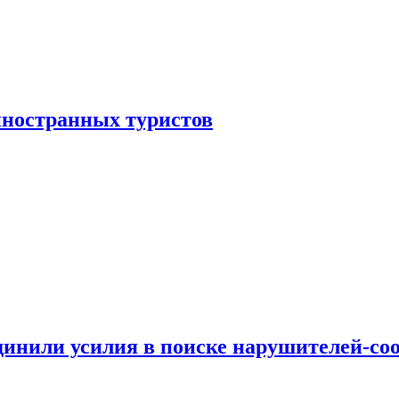
иностранных туристов
динили усилия в поиске нарушителей-со