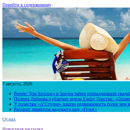
Перейти к содержимому
7 августа, 2026
People: Том Холланд и Зендея тайно отпраздновали свад
Полина Диброва публично задела Елену Товстик: «Опла
У солистки «А’Студио» нашли недвижимость более чем н
Раскрыт заработок ведущего шоу «Голос»
Отдых
Новостная рассылка