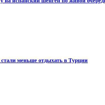
у на испанский шенген по живой очеред
е стали меньше отдыхать в Турции