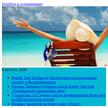
Перейти к содержимому
8 августа, 2026
People: Том Холланд и Зендея тайно отпраздновали
свадьбу в Великобритании
Полина Диброва публично задела Елену Товстик:
«Оплаченный алиментами хейт»
У солистки «А’Студио» нашли недвижимость более чем
на 600 миллионов рублей
Раскрыт заработок ведущего шоу «Голос»