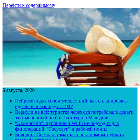
Перейти к содержимому
6 августа, 2026
Нейросети для соло-путешествий: как спланировать
идеальный маршрут с ИИ?
Вернули не всё: туристка через суд потребовала деньги
за отмененный по болезни тур на Мальдивы
“Экомобайл”: публичный Wi-Fi не подходит для
финопераций, “Госуслуг” и рабочей почты
Колорист Светлая: томатная паста поможет убрать