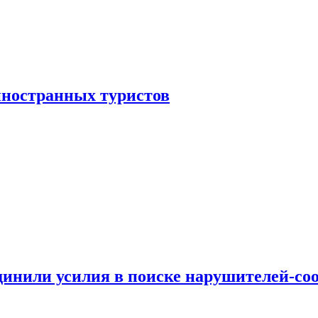
иностранных туристов
динили усилия в поиске нарушителей-со