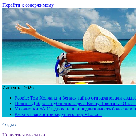
Перейти к содержимому
7 августа, 2026
People: Том Холланд и Зендея тайно отпраздновали свад
Полина Диброва публично задела Елену Товстик: «Опла
У солистки «А’Студио» нашли недвижимость более чем н
Раскрыт заработок ведущего шоу «Голос»
Отдых
Новостная рассылка