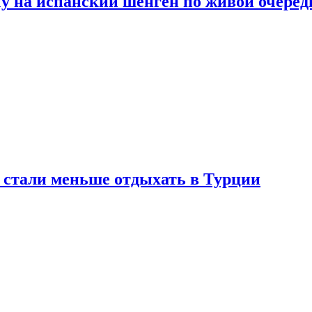
у на испанский шенген по живой очеред
е стали меньше отдыхать в Турции