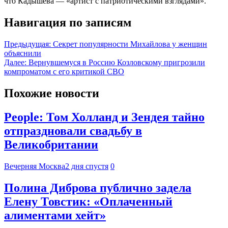
что Кадышева — «артист с патриотическими взглядами».
Навигация по записям
Предыдущая:
Секрет популярности Михайлова у женщин
объяснили
Далее:
Вернувшемуся в Россию Козловскому пригрозили
компроматом с его критикой СВО
Похожие новости
People: Том Холланд и Зендея тайно
отпраздновали свадьбу в
Великобритании
Вечерняя Москва
2 дня спустя
0
Полина Диброва публично задела
Елену Товстик: «Оплаченный
алиментами хейт»