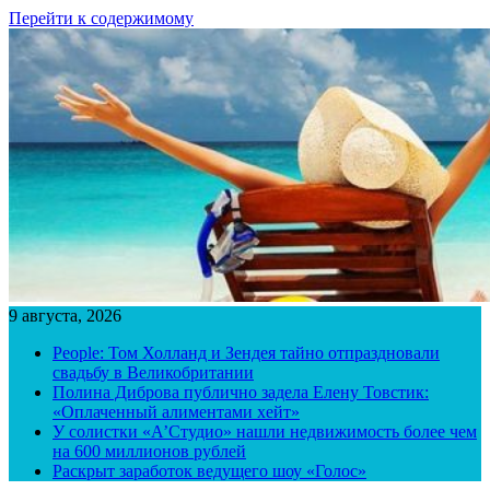
Перейти к содержимому
9 августа, 2026
People: Том Холланд и Зендея тайно отпраздновали
свадьбу в Великобритании
Полина Диброва публично задела Елену Товстик:
«Оплаченный алиментами хейт»
У солистки «А’Студио» нашли недвижимость более чем
на 600 миллионов рублей
Раскрыт заработок ведущего шоу «Голос»