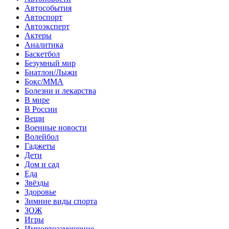
Автособытия
Автоспорт
Автоэксперт
Актеры
Аналитика
Баскетбол
Безумный мир
Биатлон/Лыжи
Бокс/MMA
Болезни и лекарства
В мире
В России
Вещи
Военные новости
Волейбол
Гаджеты
Дети
Дом и сад
Еда
Звёзды
Здоровье
Зимние виды спорта
ЗОЖ
Игры
Импортозамещение