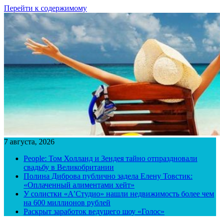
Перейти к содержимому
7 августа, 2026
People: Том Холланд и Зендея тайно отпраздновали
свадьбу в Великобритании
Полина Диброва публично задела Елену Товстик:
«Оплаченный алиментами хейт»
У солистки «А’Студио» нашли недвижимость более чем
на 600 миллионов рублей
Раскрыт заработок ведущего шоу «Голос»