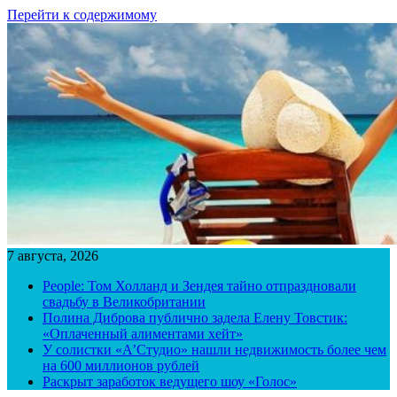
Перейти к содержимому
7 августа, 2026
People: Том Холланд и Зендея тайно отпраздновали
свадьбу в Великобритании
Полина Диброва публично задела Елену Товстик:
«Оплаченный алиментами хейт»
У солистки «А’Студио» нашли недвижимость более чем
на 600 миллионов рублей
Раскрыт заработок ведущего шоу «Голос»