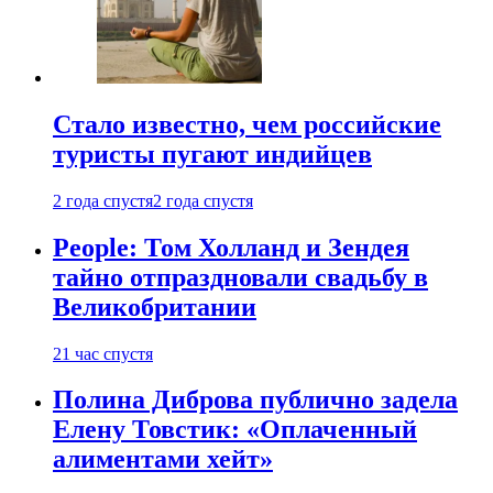
Стало известно, чем российские
туристы пугают индийцев
2 года спустя
2 года спустя
People: Том Холланд и Зендея
тайно отпраздновали свадьбу в
Великобритании
21 час спустя
Полина Диброва публично задела
Елену Товстик: «Оплаченный
алиментами хейт»