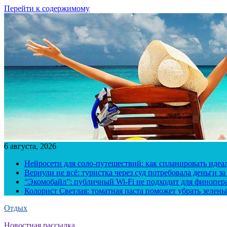
Перейти к содержимому
6 августа, 2026
Нейросети для соло-путешествий: как спланировать иде
Вернули не всё: туристка через суд потребовала деньги 
“Экомобайл”: публичный Wi-Fi не подходит для финопера
Колорист Светлая: томатная паста поможет убрать зелены
Отдых
Новостная рассылка