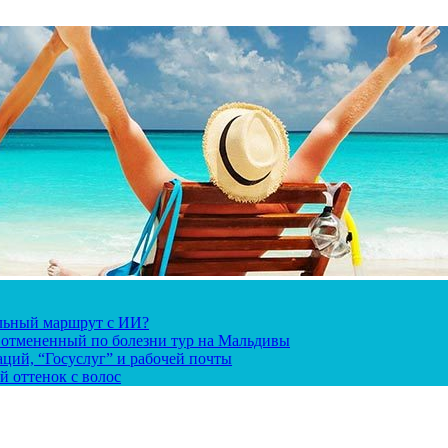
альный маршрут с ИИ?
за отмененный по болезни тур на Мальдивы
ций, “Госуслуг” и рабочей почты
й оттенок с волос