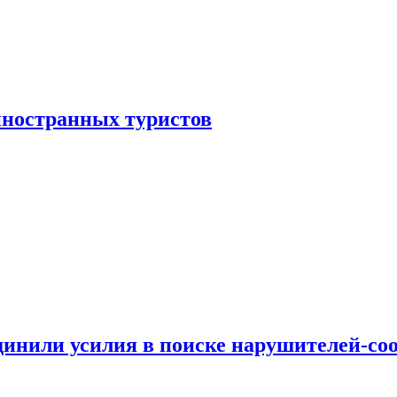
иностранных туристов
динили усилия в поиске нарушителей-со