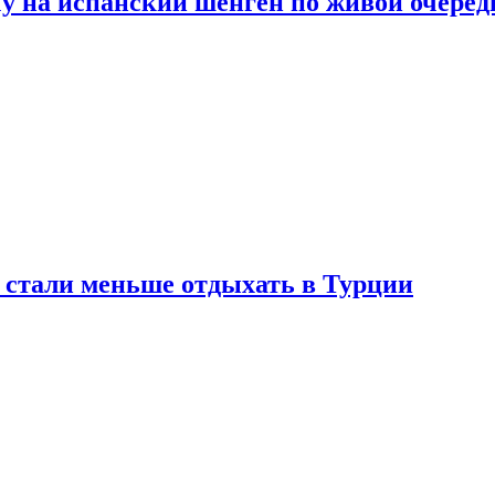
у на испанский шенген по живой очеред
е стали меньше отдыхать в Турции