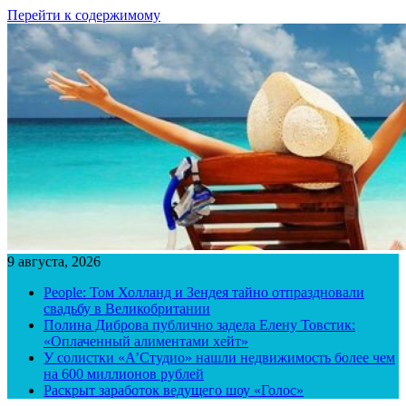
Перейти к содержимому
9 августа, 2026
People: Том Холланд и Зендея тайно отпраздновали
свадьбу в Великобритании
Полина Диброва публично задела Елену Товстик:
«Оплаченный алиментами хейт»
У солистки «А’Студио» нашли недвижимость более чем
на 600 миллионов рублей
Раскрыт заработок ведущего шоу «Голос»