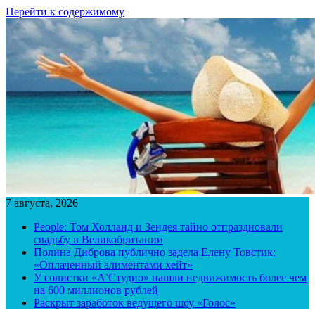
Перейти к содержимому
7 августа, 2026
People: Том Холланд и Зендея тайно отпраздновали
свадьбу в Великобритании
Полина Диброва публично задела Елену Товстик:
«Оплаченный алиментами хейт»
У солистки «А’Студио» нашли недвижимость более чем
на 600 миллионов рублей
Раскрыт заработок ведущего шоу «Голос»