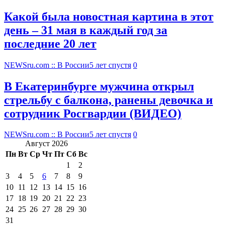
Какой была новостная картина в этот
день – 31 мая в каждый год за
последние 20 лет
NEWSru.com :: В России
5 лет спустя
0
В Екатеринбурге мужчина открыл
стрельбу с балкона, ранены девочка и
сотрудник Росгвардии (ВИДЕО)
NEWSru.com :: В России
5 лет спустя
0
Август 2026
Пн
Вт
Ср
Чт
Пт
Сб
Вс
1
2
3
4
5
6
7
8
9
10
11
12
13
14
15
16
17
18
19
20
21
22
23
24
25
26
27
28
29
30
31