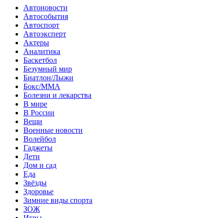
Автоновости
Автособытия
Автоспорт
Автоэксперт
Актеры
Аналитика
Баскетбол
Безумный мир
Биатлон/Лыжи
Бокс/MMA
Болезни и лекарства
В мире
В России
Вещи
Военные новости
Волейбол
Гаджеты
Дети
Дом и сад
Еда
Звёзды
Здоровье
Зимние виды спорта
ЗОЖ
Игры