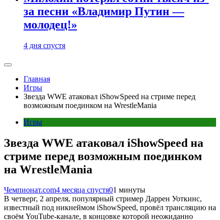
за песни «Владимир Путин —
молодец!»
4 дня спустя
Главная
Игры
Звезда WWE атаковал iShowSpeed на стриме перед
возможным поединком на WrestleMania
Игры
Звезда WWE атаковал iShowSpeed на
стриме перед возможным поединком
на WrestleMania
Чемпионат.com
4 месяца спустя
0
1 минуты
В четверг, 2 апреля, популярный стример Даррен Уоткинс,
известный под никнеймом iShowSpeed, провёл трансляцию на
своём YouTube-канале, в концовке которой неожиданно