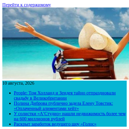
Перейти к содержимому
10 августа, 2026
People: Том Холланд и Зендея тайно отпраздновали
свадьбу в Великобритании
Полина Диброва публично задела Елену Товстик:
«Оплаченный алиментами хейт»
У солистки «А’Студио» нашли недвижимость более чем
на 600 миллионов рублей
Раскрыт заработок ведущего шоу «Голос»