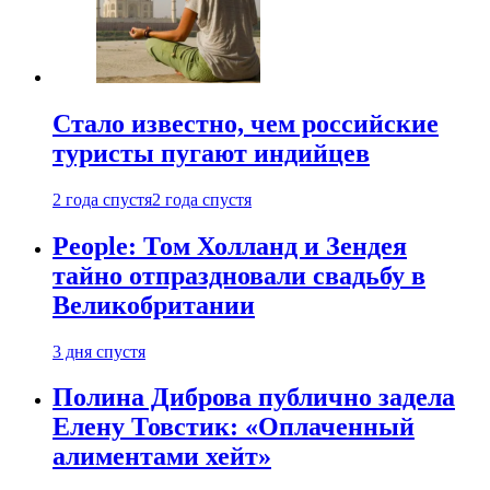
Стало известно, чем российские
туристы пугают индийцев
2 года спустя
2 года спустя
People: Том Холланд и Зендея
тайно отпраздновали свадьбу в
Великобритании
3 дня спустя
Полина Диброва публично задела
Елену Товстик: «Оплаченный
алиментами хейт»