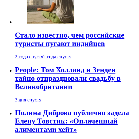
Стало известно, чем российские
туристы пугают индийцев
2 года спустя
2 года спустя
People: Том Холланд и Зендея
тайно отпраздновали свадьбу в
Великобритании
3 дня спустя
Полина Диброва публично задела
Елену Товстик: «Оплаченный
алиментами хейт»