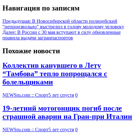
Навигация по записям
Предыдущая:
В Новосибирской области полицейский
“непроизвольно” выстрелил в голову молодому человеку
Далее:
В России с 30 мая вступают в силу обновленные
правила выдачи загранпаспортов
Похожие новости
Коллектив канувшего в Лету
“Тамбова” тепло попрощался с
болельщиками
NEWSru.com :: Спорт
5 лет спустя
0
19-летний мотогонщик погиб после
страшной аварии на Гран-при Италии
NEWSru.com :: Спорт
5 лет спустя
0