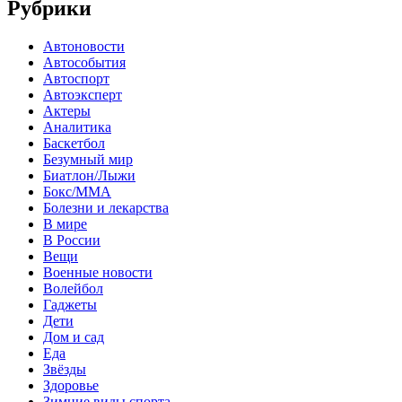
Рубрики
Автоновости
Автособытия
Автоспорт
Автоэксперт
Актеры
Аналитика
Баскетбол
Безумный мир
Биатлон/Лыжи
Бокс/MMA
Болезни и лекарства
В мире
В России
Вещи
Военные новости
Волейбол
Гаджеты
Дети
Дом и сад
Еда
Звёзды
Здоровье
Зимние виды спорта