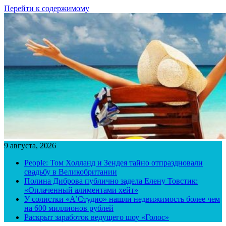
Перейти к содержимому
9 августа, 2026
People: Том Холланд и Зендея тайно отпраздновали
свадьбу в Великобритании
Полина Диброва публично задела Елену Товстик:
«Оплаченный алиментами хейт»
У солистки «А’Студио» нашли недвижимость более чем
на 600 миллионов рублей
Раскрыт заработок ведущего шоу «Голос»