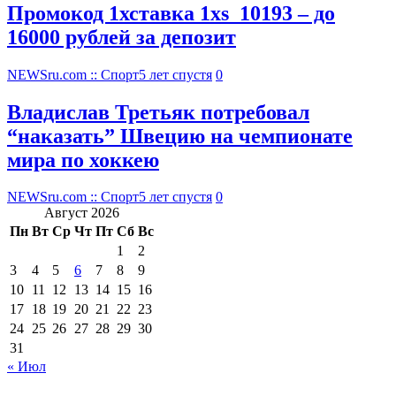
Промокод 1хставка 1xs_10193 – до
16000 рублей за депозит
NEWSru.com :: Спорт
5 лет спустя
0
Владислав Третьяк потребовал
“наказать” Швецию на чемпионате
мира по хоккею
NEWSru.com :: Спорт
5 лет спустя
0
Август 2026
Пн
Вт
Ср
Чт
Пт
Сб
Вс
1
2
3
4
5
6
7
8
9
10
11
12
13
14
15
16
17
18
19
20
21
22
23
24
25
26
27
28
29
30
31
« Июл