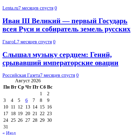
Lenta.ru
7 месяцев спустя
0
Иван III Великий — первый Государь
всея Руси и собиратель земель русских
ГлагоL
7 месяцев спустя
0
Слышал музыку сердцем: Гений,
срывавший императорские овации
Российская Газета
7 месяцев спустя
0
Август 2026
Пн
Вт
Ср
Чт
Пт
Сб
Вс
1
2
3
4
5
6
7
8
9
10
11
12
13
14
15
16
17
18
19
20
21
22
23
24
25
26
27
28
29
30
31
« Июл