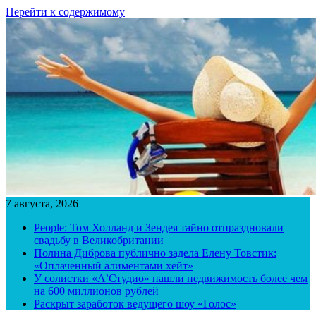
Перейти к содержимому
7 августа, 2026
People: Том Холланд и Зендея тайно отпраздновали
свадьбу в Великобритании
Полина Диброва публично задела Елену Товстик:
«Оплаченный алиментами хейт»
У солистки «А’Студио» нашли недвижимость более чем
на 600 миллионов рублей
Раскрыт заработок ведущего шоу «Голос»