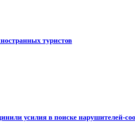
иностранных туристов
динили усилия в поиске нарушителей-со