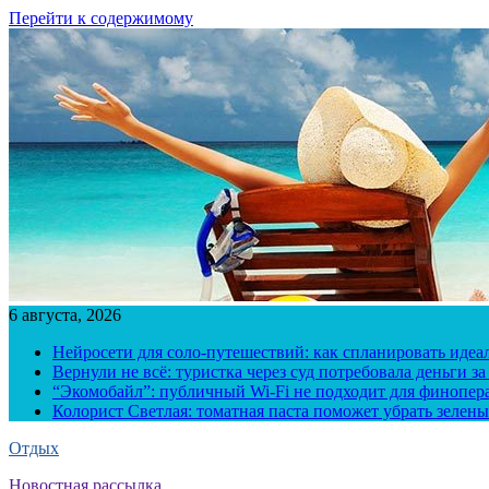
Перейти к содержимому
6 августа, 2026
Нейросети для соло-путешествий: как спланировать иде
Вернули не всё: туристка через суд потребовала деньги 
“Экомобайл”: публичный Wi-Fi не подходит для финопера
Колорист Светлая: томатная паста поможет убрать зелены
Отдых
Новостная рассылка