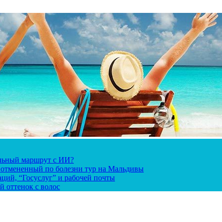
альный маршрут с ИИ?
за отмененный по болезни тур на Мальдивы
ций, “Госуслуг” и рабочей почты
й оттенок с волос