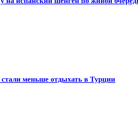
у на испанский шенген по живой очеред
е стали меньше отдыхать в Турции