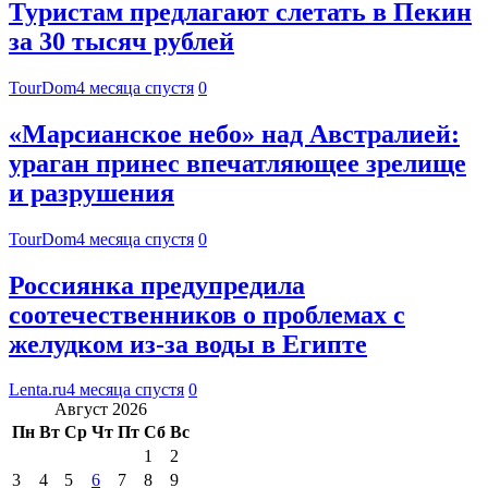
Туристам предлагают слетать в Пекин
за 30 тысяч рублей
TourDom
4 месяца спустя
0
«Марсианское небо» над Австралией:
ураган принес впечатляющее зрелище
и разрушения
TourDom
4 месяца спустя
0
Россиянка предупредила
соотечественников о проблемах с
желудком из-за воды в Египте
Lenta.ru
4 месяца спустя
0
Август 2026
Пн
Вт
Ср
Чт
Пт
Сб
Вс
1
2
3
4
5
6
7
8
9