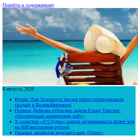
Перейти к содержимому
8 августа, 2026
People: Том Холланд и Зендея тайно отпраздновали
свадьбу в Великобритании
Полина Диброва публично задела Елену Товстик:
«Оплаченный алиментами хейт»
У солистки «А’Студио» нашли недвижимость более чем
на 600 миллионов рублей
Раскрыт заработок ведущего шоу «Голос»