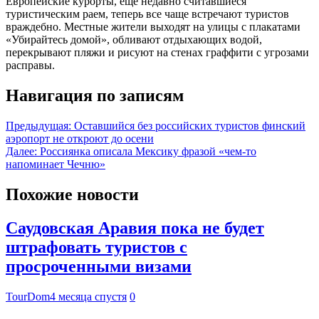
Европейские курорты, еще недавно считавшиеся
туристическим раем, теперь все чаще встречают туристов
враждебно. Местные жители выходят на улицы с плакатами
«Убирайтесь домой», обливают отдыхающих водой,
перекрывают пляжи и рисуют на стенах граффити с угрозами
расправы.
Навигация по записям
Предыдущая:
Оставшийся без российских туристов финский
аэропорт не откроют до осени
Далее:
Россиянка описала Мексику фразой «чем-то
напоминает Чечню»
Похожие новости
Саудовская Аравия пока не будет
штрафовать туристов с
просроченными визами
TourDom
4 месяца спустя
0