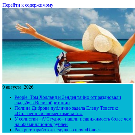
Перейти к содержимому
9 августа, 2026
People: Том Холланд и Зендея тайно отпраздновали
свадьбу в Великобритании
Полина Диброва публично задела Елену Товстик:
«Оплаченный алиментами хейт»
У солистки «А’Студио» нашли недвижимость более чем
на 600 миллионов рублей
Раскрыт заработок ведущего шоу «Голос»