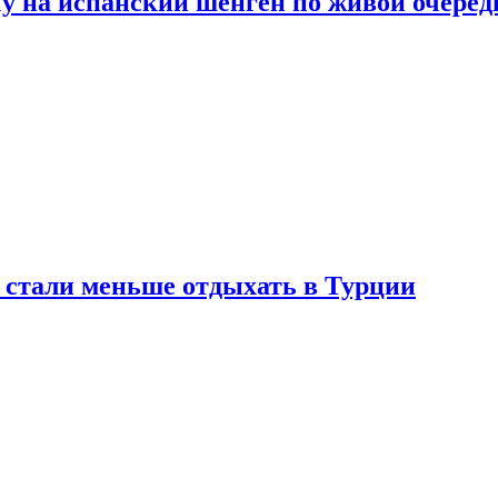
у на испанский шенген по живой очеред
е стали меньше отдыхать в Турции