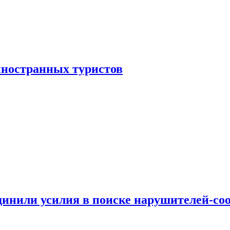
иностранных туристов
динили усилия в поиске нарушителей-со