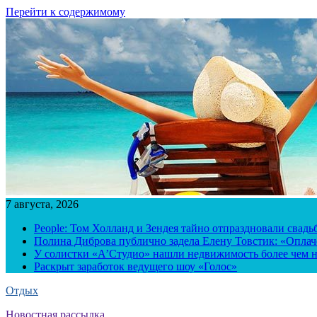
Перейти к содержимому
7 августа, 2026
People: Том Холланд и Зендея тайно отпраздновали свад
Полина Диброва публично задела Елену Товстик: «Опла
У солистки «А’Студио» нашли недвижимость более чем н
Раскрыт заработок ведущего шоу «Голос»
Отдых
Новостная рассылка