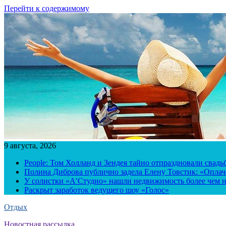
Перейти к содержимому
9 августа, 2026
People: Том Холланд и Зендея тайно отпраздновали свад
Полина Диброва публично задела Елену Товстик: «Опла
У солистки «А’Студио» нашли недвижимость более чем н
Раскрыт заработок ведущего шоу «Голос»
Отдых
Новостная рассылка