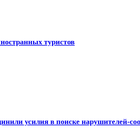
иностранных туристов
динили усилия в поиске нарушителей-со