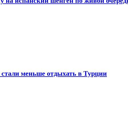
у на испанский шенген по живой очеред
е стали меньше отдыхать в Турции