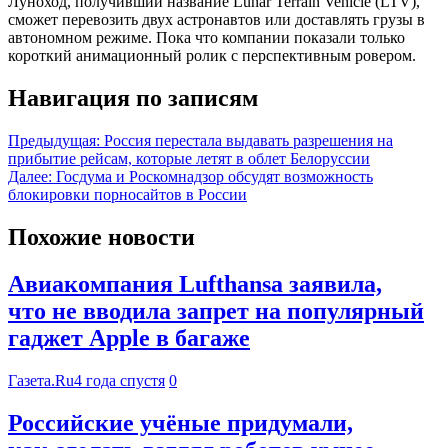
Луноход, получивший название Lunar Terrain Vehicle (LTV),
сможет перевозить двух астронавтов или доставлять грузы в
автономном режиме. Пока что компании показали только
короткий анимационный ролик с перспективным ровером.
Навигация по записям
Предыдущая:
Россия перестала выдавать разрешения на
прибытие рейсам, которые летят в облет Белоруссии
Далее:
Госдума и Роскомнадзор обсудят возможность
блокировки порносайтов в России
Похожие новости
Авиакомпания Lufthansa заявила,
что не вводила запрет на популярный
гаджет Apple в багаже
Газета.Ru
4 года спустя
0
Российские учёные придумали,