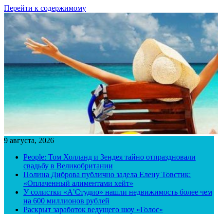
Перейти к содержимому
9 августа, 2026
People: Том Холланд и Зендея тайно отпраздновали
свадьбу в Великобритании
Полина Диброва публично задела Елену Товстик:
«Оплаченный алиментами хейт»
У солистки «А’Студио» нашли недвижимость более чем
на 600 миллионов рублей
Раскрыт заработок ведущего шоу «Голос»