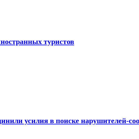
иностранных туристов
динили усилия в поиске нарушителей-со