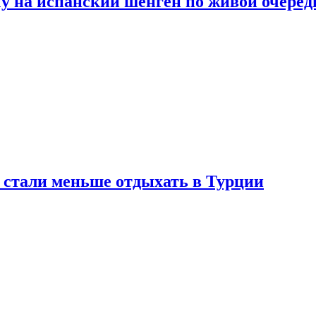
у на испанский шенген по живой очеред
е стали меньше отдыхать в Турции