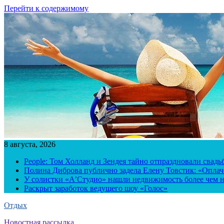
Перейти к содержимому
8 августа, 2026
People: Том Холланд и Зендея тайно отпраздновали свад
Полина Диброва публично задела Елену Товстик: «Опла
У солистки «А’Студио» нашли недвижимость более чем н
Раскрыт заработок ведущего шоу «Голос»
Отдых
Новостная рассылка