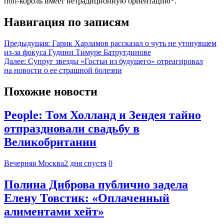
поп-король имеет нетрадиционную ориентацию*.
Навигация по записям
Предыдущая:
Гарик Харламов рассказал о чуть не утонувшем
из-за фокуса Гудини Тимуре Батрутдинове
Далее:
Супруг звезды «Гостьи из будущего» отреагировал
на новости о ее страшной болезни
Похожие новости
People: Том Холланд и Зендея тайно
отпраздновали свадьбу в
Великобритании
Вечерняя Москва
2 дня спустя
0
Полина Диброва публично задела
Елену Товстик: «Оплаченный
алиментами хейт»