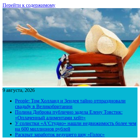
Перейти к содержимому
9 августа, 2026
People: Том Холланд и Зендея тайно отпраздновали
свадьбу в Великобритании
Полина Диброва публично задела Елену Товстик:
«Оплаченный алиментами хейт»
У солистки «А’Студио» нашли недвижимость более чем
на 600 миллионов рублей
Раскрыт заработок ведущего шоу «Голос»