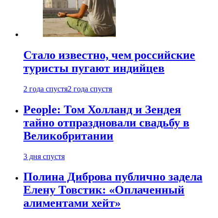
Стало известно, чем российские
туристы пугают индийцев
2 года спустя
2 года спустя
People: Том Холланд и Зендея
тайно отпраздновали свадьбу в
Великобритании
3 дня спустя
Полина Диброва публично задела
Елену Товстик: «Оплаченный
алиментами хейт»