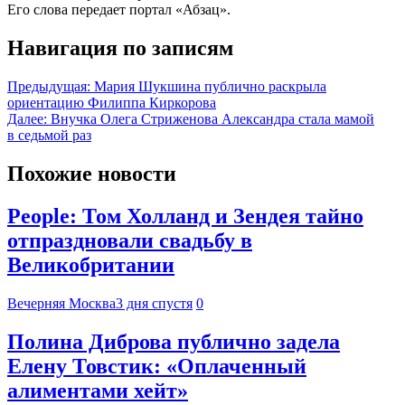
Его слова передает портал «Абзац».
Навигация по записям
Предыдущая:
Мария Шукшина публично раскрыла
ориентацию Филиппа Киркорова
Далее:
Внучка Олега Стриженова Александра стала мамой
в седьмой раз
Похожие новости
People: Том Холланд и Зендея тайно
отпраздновали свадьбу в
Великобритании
Вечерняя Москва
3 дня спустя
0
Полина Диброва публично задела
Елену Товстик: «Оплаченный
алиментами хейт»