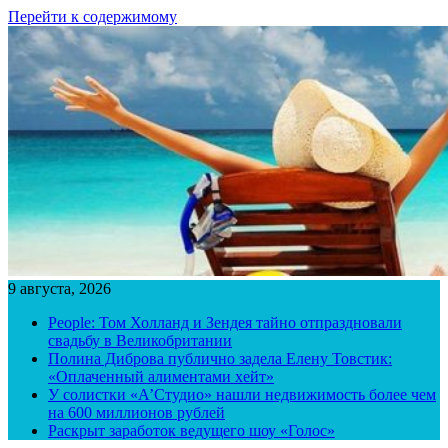
Перейти к содержимому
9 августа, 2026
People: Том Холланд и Зендея тайно отпраздновали
свадьбу в Великобритании
Полина Диброва публично задела Елену Товстик:
«Оплаченный алиментами хейт»
У солистки «А’Студио» нашли недвижимость более чем
на 600 миллионов рублей
Раскрыт заработок ведущего шоу «Голос»