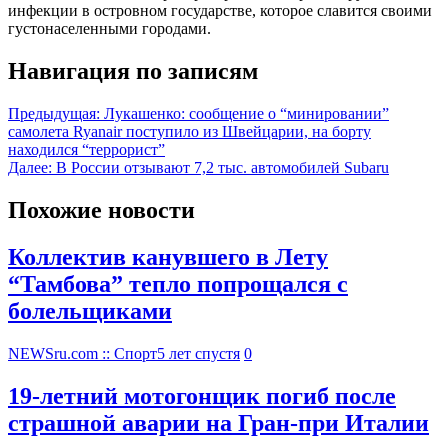
инфекции в островном государстве, которое славится своими
густонаселенными городами.
Навигация по записям
Предыдущая:
Лукашенко: сообщение о “минировании”
самолета Ryanair поступило из Швейцарии, на борту
находился “террорист”
Далее:
В России отзывают 7,2 тыс. автомобилей Subaru
Похожие новости
Коллектив канувшего в Лету
“Тамбова” тепло попрощался с
болельщиками
NEWSru.com :: Спорт
5 лет спустя
0
19-летний мотогонщик погиб после
страшной аварии на Гран-при Италии