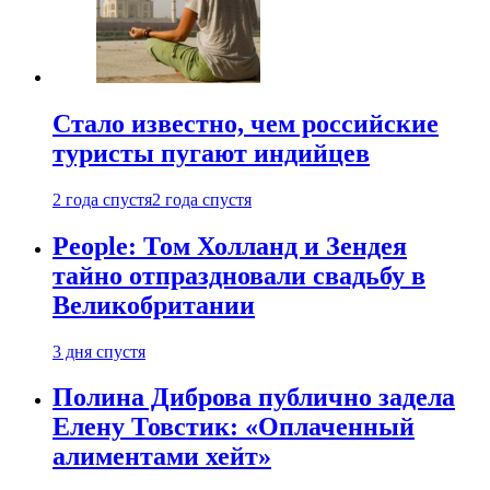
Стало известно, чем российские
туристы пугают индийцев
2 года спустя
2 года спустя
People: Том Холланд и Зендея
тайно отпраздновали свадьбу в
Великобритании
3 дня спустя
Полина Диброва публично задела
Елену Товстик: «Оплаченный
алиментами хейт»