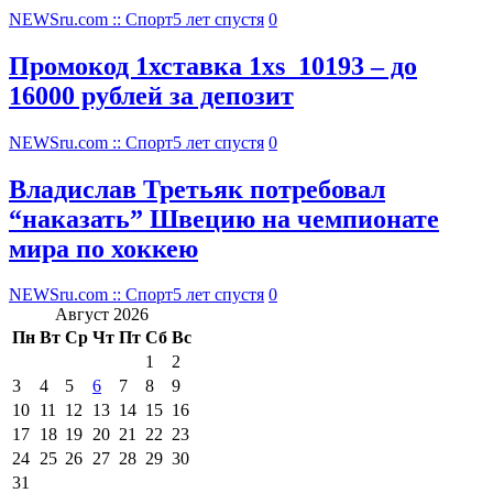
NEWSru.com :: Спорт
5 лет спустя
0
Промокод 1хставка 1xs_10193 – до
16000 рублей за депозит
NEWSru.com :: Спорт
5 лет спустя
0
Владислав Третьяк потребовал
“наказать” Швецию на чемпионате
мира по хоккею
NEWSru.com :: Спорт
5 лет спустя
0
Август 2026
Пн
Вт
Ср
Чт
Пт
Сб
Вс
1
2
3
4
5
6
7
8
9
10
11
12
13
14
15
16
17
18
19
20
21
22
23
24
25
26
27
28
29
30
31