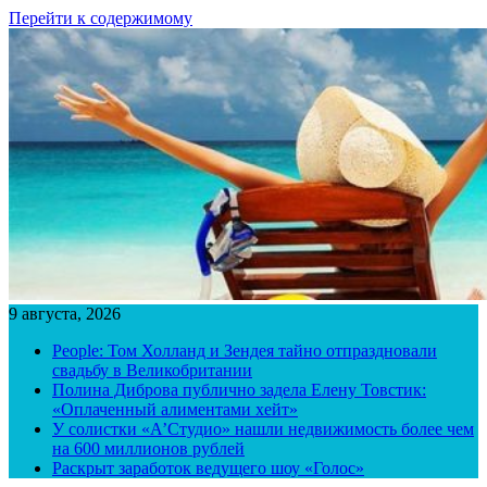
Перейти к содержимому
9 августа, 2026
People: Том Холланд и Зендея тайно отпраздновали
свадьбу в Великобритании
Полина Диброва публично задела Елену Товстик:
«Оплаченный алиментами хейт»
У солистки «А’Студио» нашли недвижимость более чем
на 600 миллионов рублей
Раскрыт заработок ведущего шоу «Голос»