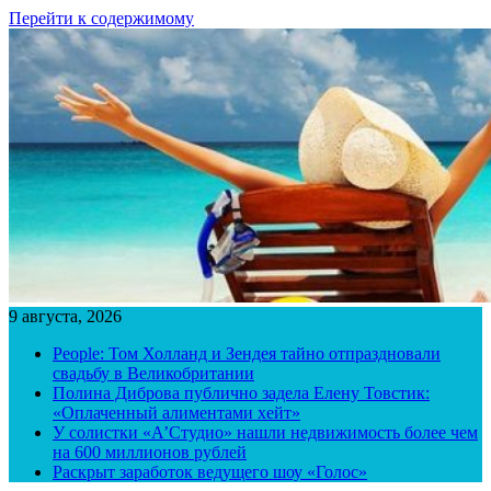
Перейти к содержимому
9 августа, 2026
People: Том Холланд и Зендея тайно отпраздновали
свадьбу в Великобритании
Полина Диброва публично задела Елену Товстик:
«Оплаченный алиментами хейт»
У солистки «А’Студио» нашли недвижимость более чем
на 600 миллионов рублей
Раскрыт заработок ведущего шоу «Голос»