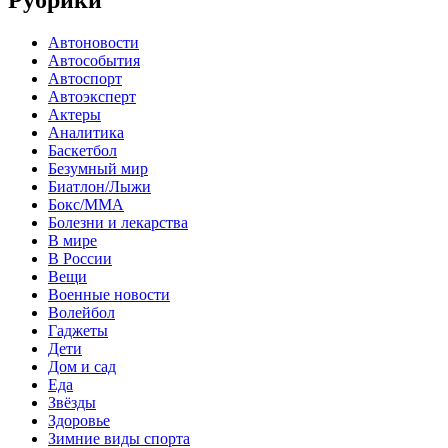
Рубрики
Автоновости
Автособытия
Автоспорт
Автоэксперт
Актеры
Аналитика
Баскетбол
Безумный мир
Биатлон/Лыжи
Бокс/MMA
Болезни и лекарства
В мире
В России
Вещи
Военные новости
Волейбол
Гаджеты
Дети
Дом и сад
Еда
Звёзды
Здоровье
Зимние виды спорта