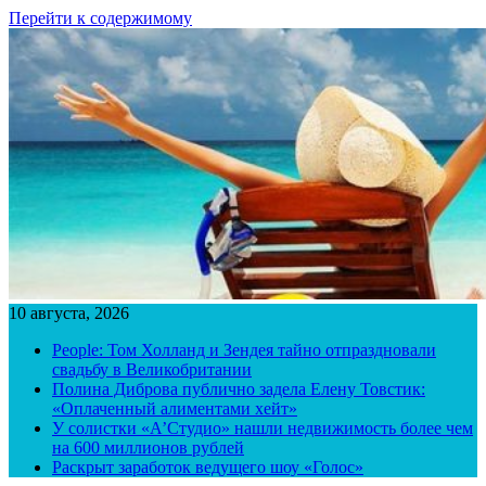
Перейти к содержимому
10 августа, 2026
People: Том Холланд и Зендея тайно отпраздновали
свадьбу в Великобритании
Полина Диброва публично задела Елену Товстик:
«Оплаченный алиментами хейт»
У солистки «А’Студио» нашли недвижимость более чем
на 600 миллионов рублей
Раскрыт заработок ведущего шоу «Голос»