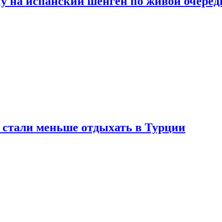
у на испанский шенген по живой очеред
е стали меньше отдыхать в Турции