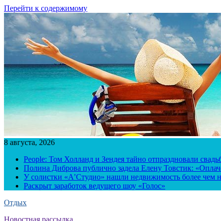
Перейти к содержимому
8 августа, 2026
People: Том Холланд и Зендея тайно отпраздновали свад
Полина Диброва публично задела Елену Товстик: «Опла
У солистки «А’Студио» нашли недвижимость более чем н
Раскрыт заработок ведущего шоу «Голос»
Отдых
Новостная рассылка