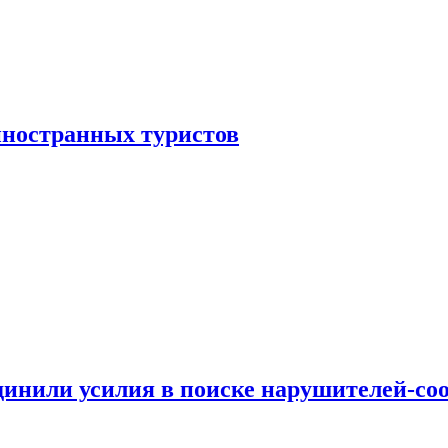
иностранных туристов
динили усилия в поиске нарушителей-со