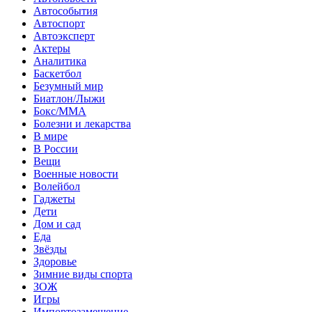
Автособытия
Автоспорт
Автоэксперт
Актеры
Аналитика
Баскетбол
Безумный мир
Биатлон/Лыжи
Бокс/MMA
Болезни и лекарства
В мире
В России
Вещи
Военные новости
Волейбол
Гаджеты
Дети
Дом и сад
Еда
Звёзды
Здоровье
Зимние виды спорта
ЗОЖ
Игры
Импортозамещение