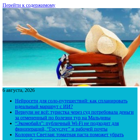
Перейти к содержимому
6 августа, 2026
Нейросети для соло-путешествий: как спланировать
идеальный маршрут с ИИ?
Вернули не всё: туристка через суд потребовала деньги
за отмененный по болезни тур на Мальдивы
“Экомобайл”: публичный Wi-Fi не подходит для
финопераций, “Госуслуг” и рабочей почты
Колорист Светлая: томатная паста поможет убрать