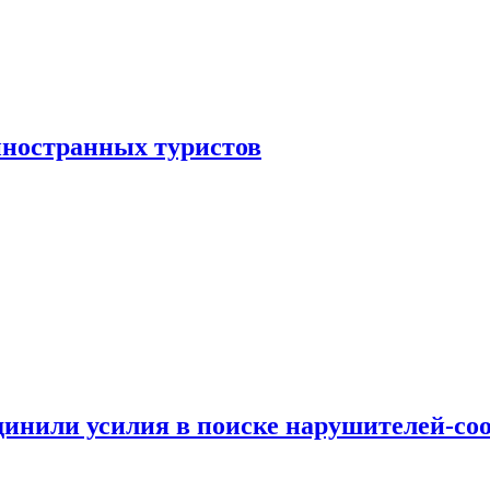
иностранных туристов
динили усилия в поиске нарушителей-со