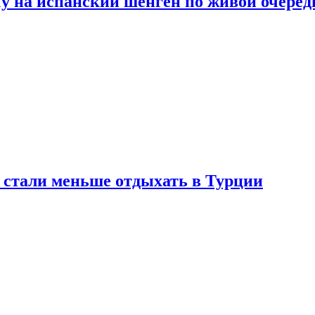
у на испанский шенген по живой очеред
е стали меньше отдыхать в Турции